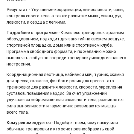
Силовые тренировки. Продвинутый уровень
Результат
- Улучшение координации, выносливости, силы,
контроля своего тела, а также развитие мышц спины, рук,
Тренировки на мышцы кора
ловкости, и сердца с легкими.
Подробнее о программе
- Комплекс тренировок с разным
Вечерний релакс
оборудованием, подходит для занятий на свежем воздухе,
Утренний комплекс
спортивной площадке, дома или в спортивном клубе.
Программа свободного формата, и по желанию можно
Body Balance для начинающих
выполнять любую по очереди тренировку исходя из вашего
настроения.
Power Yoga для начинающих
Координационная лестница, набивной мяч, турник, скамья
для пресса, скакалка, фитбол и ролик для пресса - это
Тренировки на ягодицы
тренировки для развития ловкости, скорости, укрепления
суставов, повышения кардио. За счет упражнений
Восстановительный микс
улучшается нейромышечная связь ног и тела, развивается
сила выносливости и гармонично развиваются мышцы
Тренировки при диастазе
всего тела.
Фитнес бокс. Продвинутый уровень
Кому рекомендуется
- Подойдет всем, кому наскучили
обычные тренировки и кто хочет разнообразить свой
Тренировки Up Body