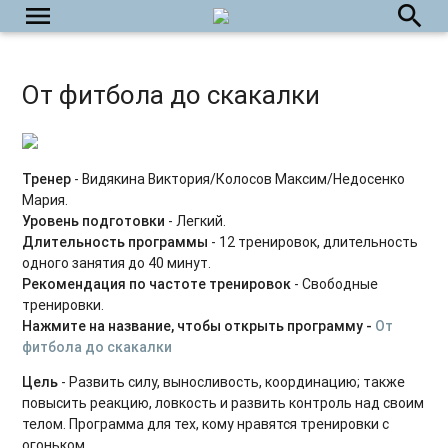
menu
search
Укрепляем тазовое дно
Силовые тренировки для начинающих
От фитбола до скакалки
Power Yoga
Силовые тренировки для продвинутых
Тренер
- Видякина Виктория/Колосов Максим/Недосенко
Табата на каждый день
Мария.
Уровень подготовки
- Легкий.
Пилатес с оборудованием
Длительность программы
- 12 тренировок, длительность
одного занятия до 40 минут.
HIIT на каждый день
Рекомендация по частоте тренировок
- Свободные
тренировки.
Растяжка на каждый день
Нажмите на название, чтобы открыть программу -
От
фитбола до скакалки
Силовые интервальные тренировки
Цель
- Развить силу, выносливость, координацию; также
Фитнес-бокс
повысить реакцию, ловкость и развить контроль над своим
телом. Программа для тех, кому нравятся тренировки с
Силовые тренировки. Средний уровень
огоньком.