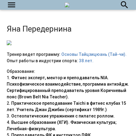
menu
search
Яна Передернина
Тренер ведет программу:
Основы Тайцзицюань (Тай-чи).
Опыт работы в индустрии спорта:
38 лет.
Образование:
1.
Фитнес эксперт, ментор и преподаватель NIA.
Психофизическое взаимодействие,
программа
антиэйдж.
Сертифицированный преподаватель уровня Коричневый
пояс (Brown Belt Nia Teacher).
2.
Практическое преподавание Taichi в фитнес клубах 15
лет. Учитель Джан Джибин (сертификат 1989г.)
3.
Остеопатические упражнения с пилатес роллом.
4.
Высшее образование (ХГИ). Физическая культура;
Лечебная-физкультура.
5.
Преподаватель ФК и инструктор ЛФК.